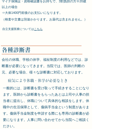
マイナ保険証・資格確認書をお持ちで、3割負担の方※20歳
以上の場合
​⇒大体1400
円前後のお支払いになります。
​（検査や文書は別途かかります。お薬代は含まれません。）
自立支援医療については
こちら
​各種診断書
会社の休職、学校の休学、福祉制度の利用などでは、診
断書が必要になってきます。当院では、医師の判断の
元、必要な場合、様々な診断書に対応しております。
病気により休職・休学が必要なとき
一般的には、診断書を受け取って手続きすることになり
ます。医師から診断書をもらったあとは上司や人事の担
当者に提出し、休職について具体的な相談をします。休
職中の生活保障として、傷病手当金という制度がありま
す。傷病手当金制度を申請する際にも専用の診断書が必
要になります。人事に問い合わせてから当院へご相談く
ださい。